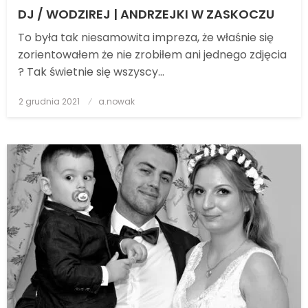
DJ / WODZIREJ | ANDRZEJKI W ZASKOCZU
To była tak niesamowita impreza, że właśnie się
zorientowałem że nie zrobiłem ani jednego zdjęcia
? Tak świetnie się wszyscy…
2 grudnia 2021
Posted
a.nowak
on