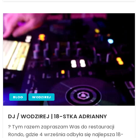
BLOG
WODZIREJ
DJ / WODZIREJ | 18-STKA ADRIANNY
? Tym razem zapraszam Was do restauracji
Rondo, gdzie 4 września odbyła się najlepsza 18-