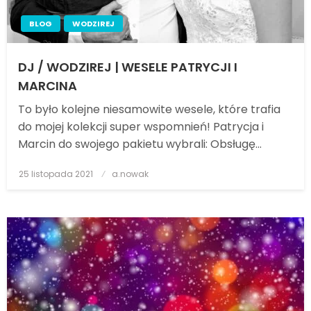
BLOG
WODZIREJ
DJ / WODZIREJ | WESELE PATRYCJI I
MARCINA
To było kolejne niesamowite wesele, które trafia
do mojej kolekcji super wspomnień! Patrycja i
Marcin do swojego pakietu wybrali: Obsługę…
25 listopada 2021
Posted
a.nowak
on