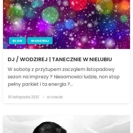
BLOG
WODZIREJ
DJ / WODZIREJ | TANECZNIE W NIELUBIU
W sobotę z przytupem zacząłem listopadowy
sezon na imprezy ? Niesamowici ludzie, non stop
pełny parkiet i ta energia ?…
15 listopada 2021
Posted
a.nowak
on