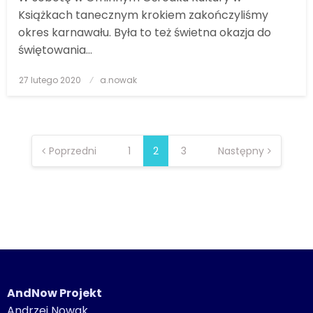
Książkach tanecznym krokiem zakończyliśmy
okres karnawału. Była to też świetna okazja do
świętowania…
27 lutego 2020
Posted
a.nowak
on
STRONICOWANIE
Poprzedni
1
2
3
Następny
WPISÓW
AndNow Projekt
Andrzej Nowak