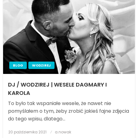
BLOG
WODZIREJ
DJ / WODZIREJ | WESELE DAGMARY I
KAROLA
To było tak wspaniałe wesele, że nawet nie
pomyślałem o tym, żeby zrobić jakieś fajne zdjęcia
do tego wpisu, dlatego…
20 października 2021
Posted
a.nowak
on