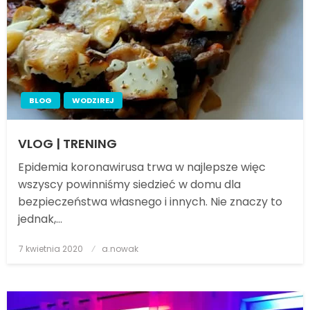
BLOG
WODZIREJ
VLOG | TRENING
Epidemia koronawirusa trwa w najlepsze więc
wszyscy powinniśmy siedzieć w domu dla
bezpieczeństwa własnego i innych. Nie znaczy to
jednak,…
7 kwietnia 2020
Posted
a.nowak
on