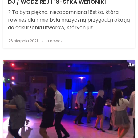
DJ / WODZIREJ | 18-STKA WERONIKI
? To była piękna, niezapomniana 18stka, która
również dla mnie była muzyczną przygodą i okazją
do odkurzenia utworów, których już…
26 sierpnia 2021
Posted
a.nowak
on