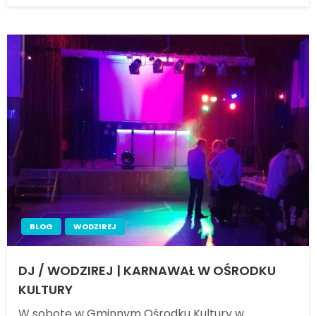
BLOG
WODZIREJ
DJ / WODZIREJ | KARNAWAŁ W OŚRODKU
KULTURY
W sobotę w Gminnym Ośrodku Kultury w