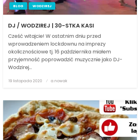
BLOG
WODZIREJ
DJ / WODZIREJ | 30-STKA KASI
Cześć witajcie! W ostatnim dniu przed
wprowadzeniem lockdownu na imprezy
okolicznościowe tj. 16 października miałem
przyjemność poprowadzić muzycznie jako DJ-
Wodzirej…
19 listopada 2020
Posted
a.nowak
on