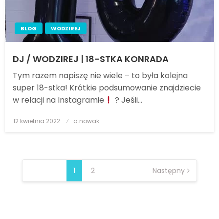
BLOG
WODZIREJ
DJ / WODZIREJ | 18-STKA KONRADA
Tym razem napiszę nie wiele – to była kolejna
super 18-stka! Krótkie podsumowanie znajdziecie
w relacji na Instagramie
? Jeśli…
12 kwietnia 2022
Posted
a.nowak
on
STRONICOWANIE
1
2
Następny
WPISÓW