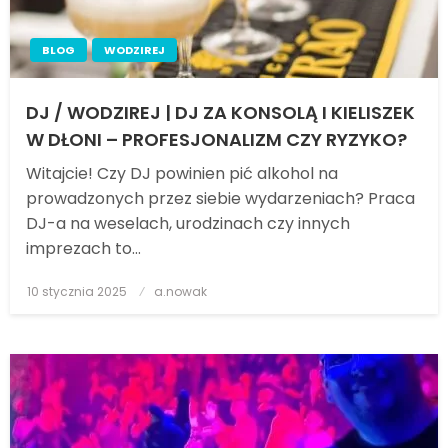
BLOG
WODZIREJ
DJ / WODZIREJ | DJ ZA KONSOLĄ I KIELISZEK
W DŁONI – PROFESJONALIZM CZY RYZYKO?
Witajcie! Czy DJ powinien pić alkohol na
prowadzonych przez siebie wydarzeniach? Praca
DJ-a na weselach, urodzinach czy innych
imprezach to…
10 stycznia 2025
Posted
a.nowak
on