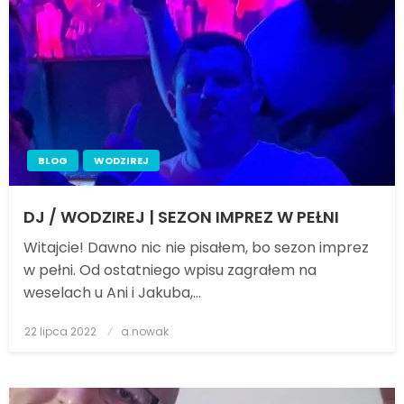
BLOG
WODZIREJ
DJ / WODZIREJ | SEZON IMPREZ W PEŁNI
Witajcie! Dawno nic nie pisałem, bo sezon imprez
w pełni. Od ostatniego wpisu zagrałem na
weselach u Ani i Jakuba,…
22 lipca 2022
Posted
a.nowak
on