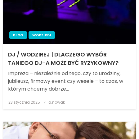
BLOG
WODZIREJ
DJ / WODZIREJ | DLACZEGO WYBÓR
TANIEGO DJ-A MOŻE BYĆ RYZYKOWNY?
Impreza – niezależnie od tego, czy to urodziny,
jubileusz, firmowy event czy wesele – to czas, w
którym chcemy dobrze…
23 stycznia 2025
Posted
a.nowak
on