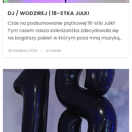
DJ / WODZIREJ | 18-STKA JULKI
Czas na podsumowanie piątkowej 18-stki Julki!
Tym razem nasza solenizantka zdecydowała się
na bogatszy pakiet w którym poza mną muzyką…
26 kwietnia 2022
Posted
a.nowak
on