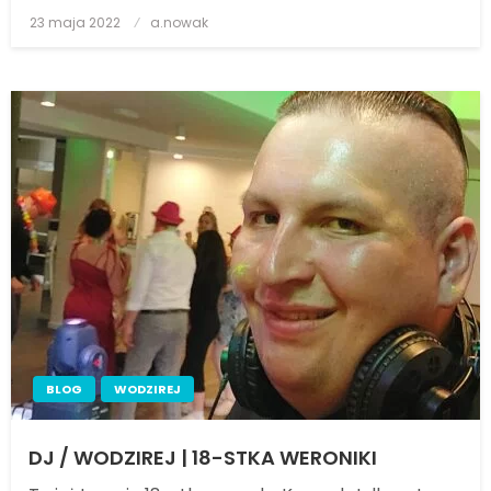
23 maja 2022
Posted
a.nowak
on
BLOG
WODZIREJ
DJ / WODZIREJ | 18-STKA WERONIKI