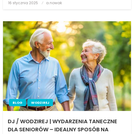
16 stycznia 2025
Posted
a.nowak
on
BLOG
WODZIREJ
DJ / WODZIREJ | WYDARZENIA TANECZNE
DLA SENIORÓW – IDEALNY SPOSÓB NA