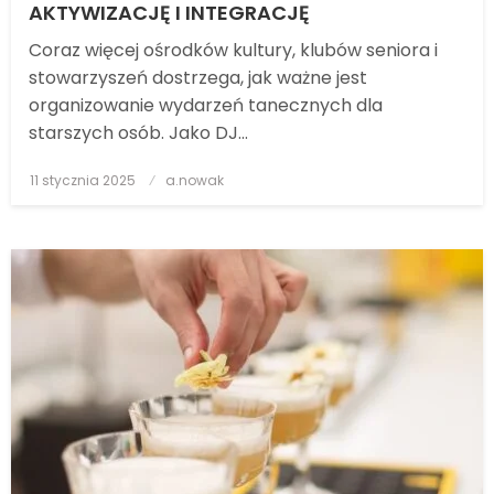
AKTYWIZACJĘ I INTEGRACJĘ
Coraz więcej ośrodków kultury, klubów seniora i
stowarzyszeń dostrzega, jak ważne jest
organizowanie wydarzeń tanecznych dla
starszych osób. Jako DJ…
11 stycznia 2025
Posted
a.nowak
on