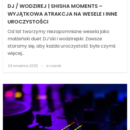
DJ / WODZIREJ | SHISHA MOMENTS –
WYJĄTKOWA ATRAKCJA NA WESELE I INNE
UROCZYSTOŚCI
Od lat tworzymy niezapomniane wesela jako
małżeński duet DJ’ski i wodzirejski. Zawsze
staramy się, aby każda uroczystość była czymś
więcej…
24 września 2025
Posted
a.nowak
on