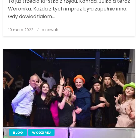
To już trzecia 18-stka z rzędu. Konrad, Julka a teraz
Weronika. Każda z tych imprez była zupełnie inna.
Gdy dowiedziałem…
10 maja 2022
Posted
a.nowak
on
BLOG
WODZIREJ