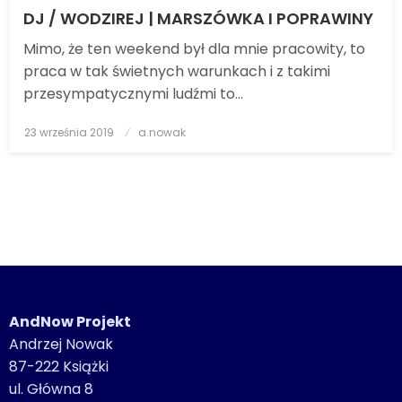
DJ / WODZIREJ | MARSZÓWKA I POPRAWINY
Mimo, że ten weekend był dla mnie pracowity, to
praca w tak świetnych warunkach i z takimi
przesympatycznymi ludźmi to…
23 września 2019
Posted
a.nowak
on
AndNow Projekt
Andrzej Nowak
87-222 Książki
ul. Główna 8