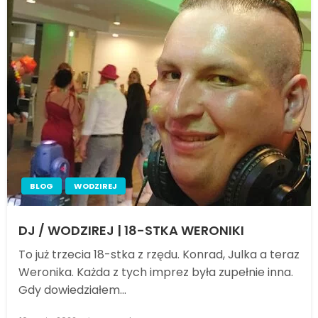
BLOG
WODZIREJ
DJ / WODZIREJ | 18-STKA WERONIKI
To już trzecia 18-stka z rzędu. Konrad, Julka a teraz
Weronika. Każda z tych imprez była zupełnie inna.
Gdy dowiedziałem…