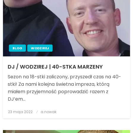
BLOG
WODZIREJ
DJ / WODZIREJ | 40-STKA MARZENY
Sezon na 18-stki zaliczony, przyszedł czas na 40-
stki! Za nami kolejna świetna impreza, którą
miałem przyjemność poprowadzić razem z
DJ’em…
23 maja 2022
Posted
a.nowak
on