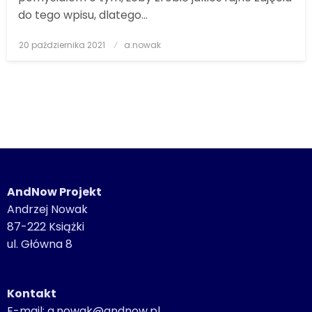
do tego wpisu, dlatego…
20 października 2021
Posted
a.nowak
on
AndNow Projekt
Andrzej Nowak
87-222 Książki
ul. Główna 8
Kontakt
E-mail: a.nowak@andnow.pl