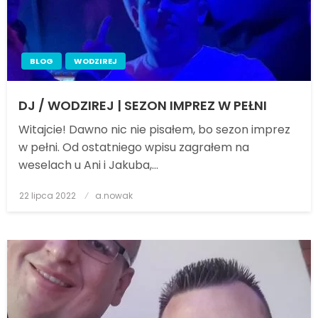
BLOG
WODZIREJ
DJ / WODZIREJ | SEZON IMPREZ W PEŁNI
Witajcie! Dawno nic nie pisałem, bo sezon imprez
w pełni. Od ostatniego wpisu zagrałem na
weselach u Ani i Jakuba,…
22 lipca 2022
Posted
a.nowak
on