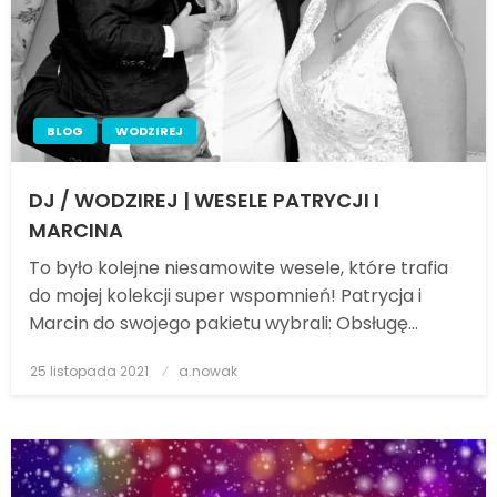
BLOG
WODZIREJ
DJ / WODZIREJ | WESELE PATRYCJI I
MARCINA
To było kolejne niesamowite wesele, które trafia
do mojej kolekcji super wspomnień! Patrycja i
Marcin do swojego pakietu wybrali: Obsługę…
25 listopada 2021
Posted
a.nowak
on