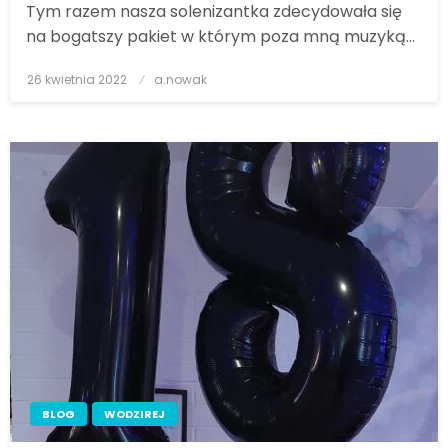
Tym razem nasza solenizantka zdecydowała się
na bogatszy pakiet w którym poza mną muzyką…
26 kwietnia 2022
Posted
a.nowak
on
BLOG
WODZIREJ