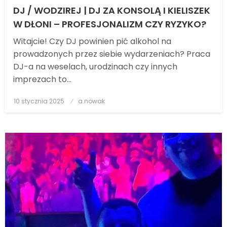
DJ / WODZIREJ | DJ ZA KONSOLĄ I KIELISZEK
W DŁONI – PROFESJONALIZM CZY RYZYKO?
Witajcie! Czy DJ powinien pić alkohol na
prowadzonych przez siebie wydarzeniach? Praca
DJ-a na weselach, urodzinach czy innych
imprezach to…
10 stycznia 2025
Posted
a.nowak
on