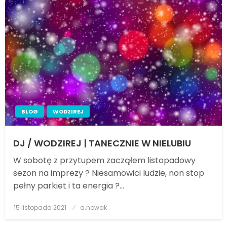
BLOG
WODZIREJ
DJ / WODZIREJ | TANECZNIE W NIELUBIU
W sobotę z przytupem zacząłem listopadowy
sezon na imprezy ? Niesamowici ludzie, non stop
pełny parkiet i ta energia ?…
15 listopada 2021
Posted
a.nowak
on