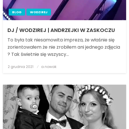
BLOG
WODZIREJ
DJ / WODZIREJ | ANDRZEJKI W ZASKOCZU
To była tak niesamowita impreza, że właśnie się
zorientowałem że nie zrobiłem ani jednego zdjęcia
? Tak świetnie się wszyscy…
2 grudnia 2021
Posted
a.nowak
on