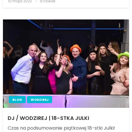
10 maja 2022
Posted
a.nowak
on
BLOG
WODZIREJ
DJ / WODZIREJ | 18-STKA JULKI
Czas na podsumowanie piątkowej 18-stki Julki!