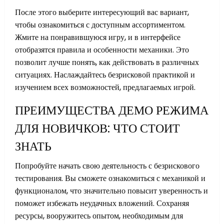
После этого выберите интересующий вас вариант,
чтобы ознакомиться с доступным ассортиментом.
Жмите на понравившуюся игру, и в интерфейсе
отобразятся правила и особенности механики. Это
позволит лучше понять, как действовать в различных
ситуациях. Наслаждайтесь безрисковой практикой и
изучением всех возможностей, предлагаемых игрой.
ПРЕИМУЩЕСТВА ДЕМО РЕЖИМА
ДЛЯ НОВИЧКОВ: ЧТО СТОИТ
ЗНАТЬ
Попробуйте начать свою деятельность с безрискового
тестирования. Вы сможете ознакомиться с механикой и
функционалом, что значительно повысит уверенность и
поможет избежать неудачных вложений. Сохраняя
ресурсы, вооружитесь опытом, необходимым для