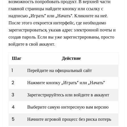
возможность попробовать продукт. В верхней части
главной страницы найдите кнопку или ссылку с
надписью „Играть” или „Начать”. Кликните на неё.
После этого откроется интерфейс, где необходимо
зарегистрироваться, указав адрес электронной почты и
создав пароль. Если вы уже зарегистрированы, просто
войдите в свой аккаунт.
Шаг
Действие
1
Перейдите на официальный сайт
2
Нажмите кнопку „Играть” или „Начать”
3
Зарегистрируйтесь или войдите в аккаунт
4
Выберите самую интересную вам версию
5
Начните игровой процесс без риска потерь