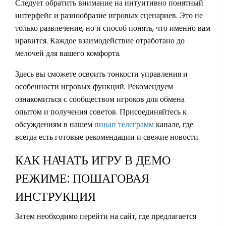
Следует обратить внимание на интуитивно понятный
интерфейс и разнообразие игровых сценариев. Это не
только развлечение, но и способ понять, что именно вам
нравится. Каждое взаимодействие отработано до
мелочей для вашего комфорта.
Здесь вы сможете освоить тонкости управления и
особенности игровых функций. Рекомендуем
ознакомиться с сообществом игроков для обмена
опытом и получения советов. Присоединяйтесь к
обсуждениям в нашем
пинап телеграмм
канале, где
всегда есть готовые рекомендации и свежие новости.
КАК НАЧАТЬ ИГРУ В ДЕМО
РЕЖИМЕ: ПОШАГОВАЯ
ИНСТРУКЦИЯ
Затем необходимо перейти на сайт, где предлагается