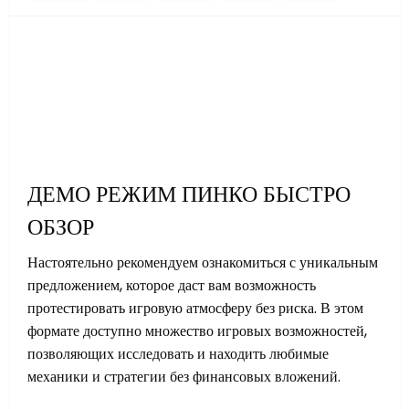
ДЕМО РЕЖИМ ПИНКО БЫСТРО
ОБЗОР
Настоятельно рекомендуем ознакомиться с уникальным
предложением, которое даст вам возможность
протестировать игровую атмосферу без риска. В этом
формате доступно множество игровых возможностей,
позволяющих исследовать и находить любимые
механики и стратегии без финансовых вложений.