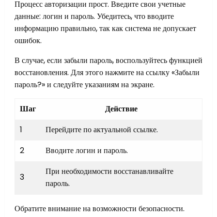
Процесс авторизации прост. Введите свои учетные
данные: логин и пароль. Убедитесь, что вводите
информацию правильно, так как система не допускает
ошибок.
В случае, если забыли пароль, воспользуйтесь функцией
восстановления. Для этого нажмите на ссылку «Забыли
пароль?» и следуйте указаниям на экране.
Шаг
Действие
1
Перейдите по актуальной ссылке.
2
Вводите логин и пароль.
При необходимости восстанавливайте
3
пароль.
Обратите внимание на возможности безопасности.