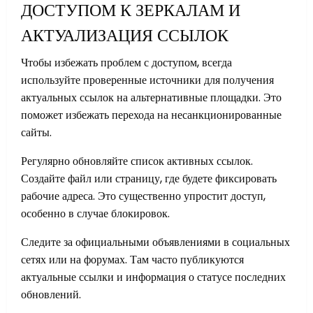
ДОСТУПОМ К ЗЕРКАЛАМ И
АКТУАЛИЗАЦИЯ ССЫЛОК
Чтобы избежать проблем с доступом, всегда
используйте проверенные источники для получения
актуальных ссылок на альтернативные площадки. Это
поможет избежать перехода на несанкционированные
сайты.
Регулярно обновляйте список активных ссылок.
Создайте файл или страницу, где будете фиксировать
рабочие адреса. Это существенно упростит доступ,
особенно в случае блокировок.
Следите за официальными объявлениями в социальных
сетях или на форумах. Там часто публикуются
актуальные ссылки и информация о статусе последних
обновлений.