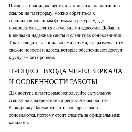
После активации аккаунта, для поиска альтернативных
ссылок на платформу, можно обратиться к
специализированным форумам и ресурсам, где
пользователи делятся актуальными адресами. Добавьте
в закладки надёжные сайты и следите за обновлениями.
Также следите за социальными сетями, где размещаются
свежие новости и адреса, которые обеспечивают доступ
к услугам без проблем.
ПРОЦЕСС ВХОДА ЧЕРЕЗ ЗЕРКАЛА
И ОСОБЕННОСТИ РАБОТЫ
Для доступа к платформе используйте актуальную
ссылку на альтернативный ресурс, чтобы обойти
блокировку. Запомните, что эти адреса часто
обновляются, поэтому стоит следить за официальными
каналами.