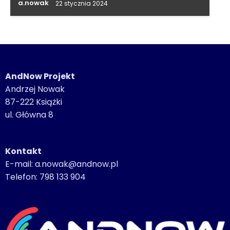
a.nowak
22 stycznia 2024
AndNow Projekt
Andrzej Nowak
87-222 Książki
ul. Główna 8
Kontakt
E-mail: a.nowak@andnow.pl
Telefon: 798 133 904